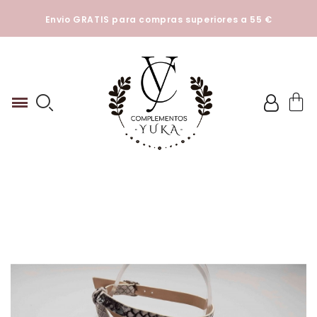
Esta tienda utiliza cookies y otras tecnologías para que
Envio GRATIS para compras superiores a 55 €
podamos mejorar su experiencia en nuestros sitios.
Ver
Politica de cookies