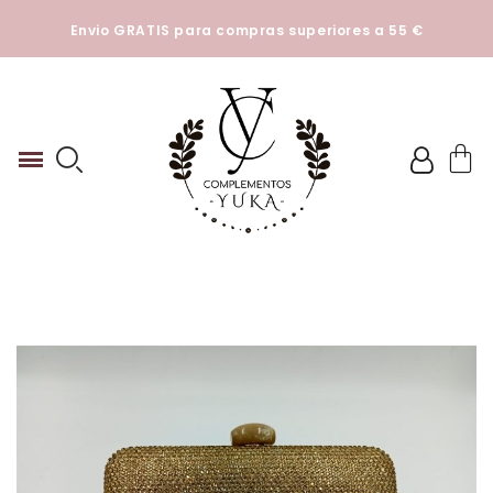
Esta tienda utiliza cookies y otras tecnologías para que
Envio GRATIS para compras superiores a 55 €
podamos mejorar su experiencia en nuestros sitios.
Ver
Politica de cookies