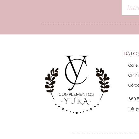
DATO
Calle 
CP 14
Córd
669 
info