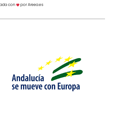
ñada con
por Areea.es