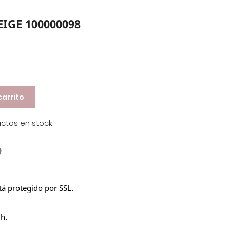
IGE 100000098
carrito
uctos en stock
stá protegido por SSL.
 h.