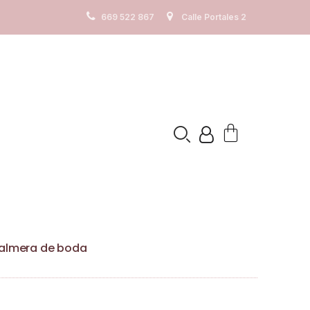
os. Ver
Politica de cookies
669 522 867
Calle Portales 2
Palmera de boda