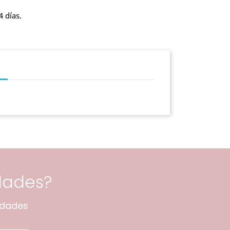
4 días.
dades?
edades