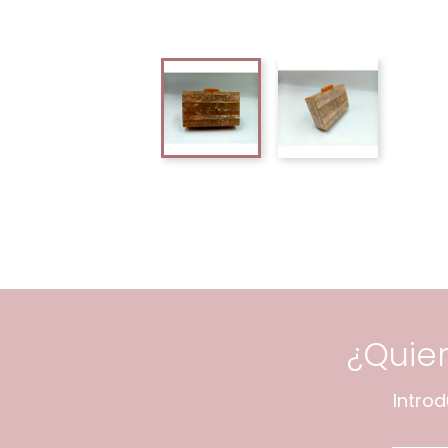
¿Quie
Intro