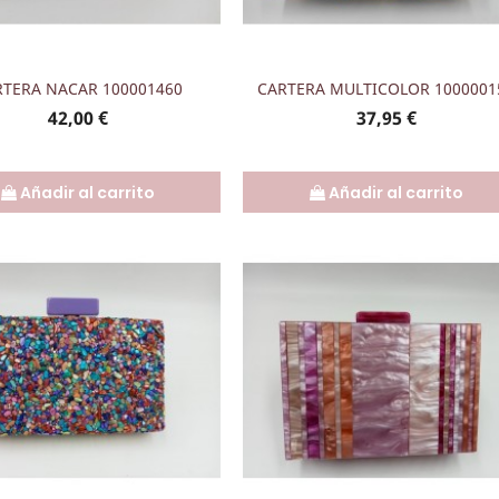
Vista rápida
Vista rápida


RTERA NACAR 100001460
CARTERA MULTICOLOR 1000001
Precio
Precio
42,00 €
37,95 €
Añadir al carrito
Añadir al carrito