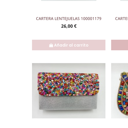
Vista rápida

CARTERA LENTEJUELAS 100001179
CARTE
Precio
26,00 €
Añadir al carrito