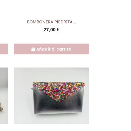
Vista rápida

BOMBONERA PIEDRITA...
Precio
27,00 €
Añadir al carrito