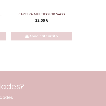
Vista rápida

.
CARTERA MULTICOLOR SACO
Precio
22,00 €
Añadir al carrito
dades?
edades