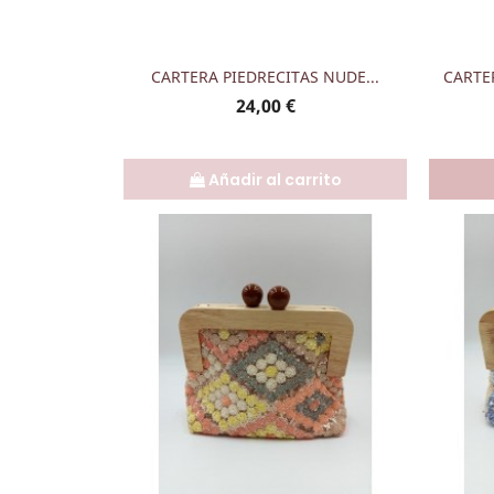
Vista rápida

CARTERA PIEDRECITAS NUDE...
CARTE
Precio
24,00 €
Añadir al carrito