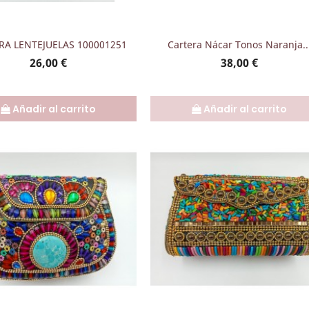
Vista rápida
Vista rápida


RA LENTEJUELAS 100001251
Cartera Nácar Tonos Naranja..
Precio
Precio
26,00 €
38,00 €
Añadir al carrito
Añadir al carrito