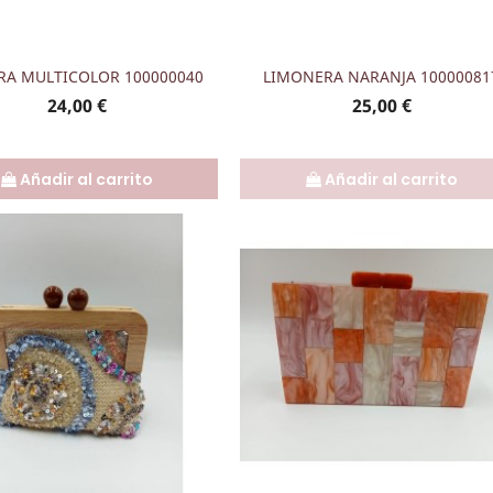
Vista rápida
Vista rápida


RA MULTICOLOR 100000040
LIMONERA NARANJA 10000081
Precio
Precio
24,00 €
25,00 €
Añadir al carrito
Añadir al carrito