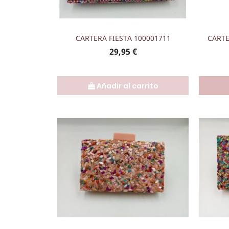
Vista rápida

CARTERA FIESTA 100001711
CARTE
Precio
29,95 €
Añadir al carrito