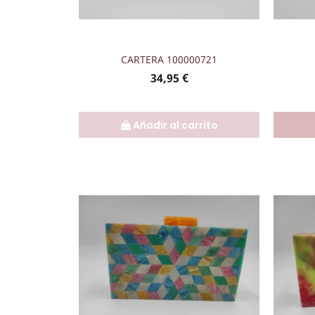
Vista rápida

CARTERA 100000721
Precio
34,95 €
Añadir al carrito