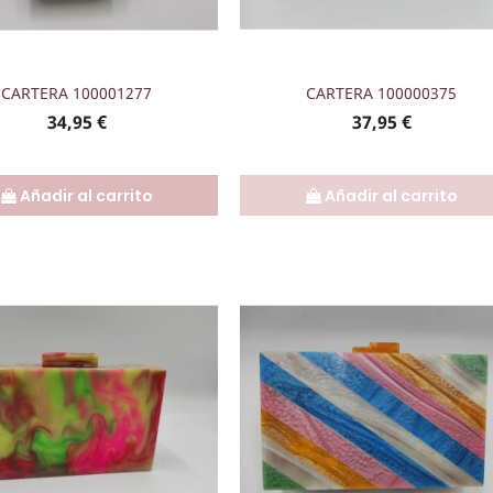
Vista rápida
Vista rápida


CARTERA 100001277
CARTERA 100000375
Precio
Precio
34,95 €
37,95 €
Añadir al carrito
Añadir al carrito