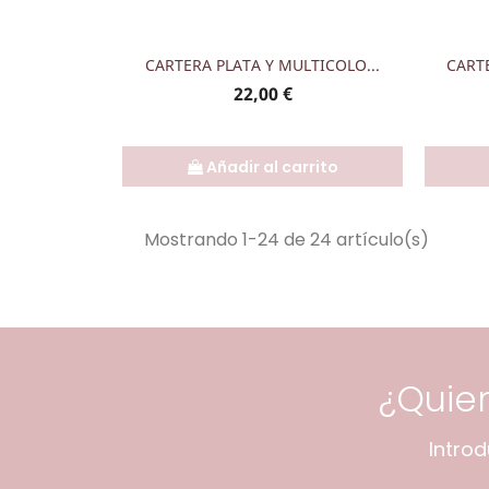
Vista rápida

CARTERA PLATA Y MULTICOLO...
CART
Precio
22,00 €
Añadir al carrito
Mostrando 1-24 de 24 artículo(s)
¿Quie
Intro