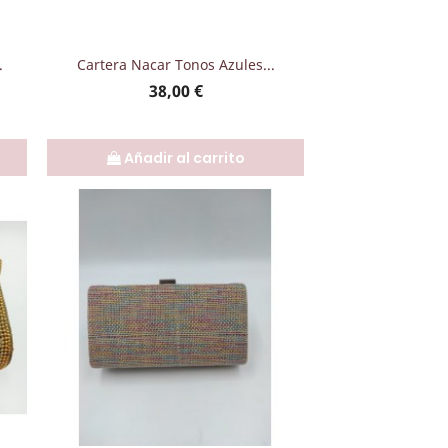
Vista rápida

.
Cartera Nacar Tonos Azules...
Precio
38,00 €
Añadir al carrito