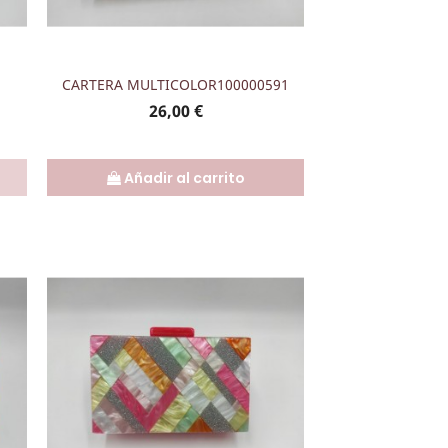
Vista rápida

CARTERA MULTICOLOR100000591
Precio
26,00 €
Añadir al carrito