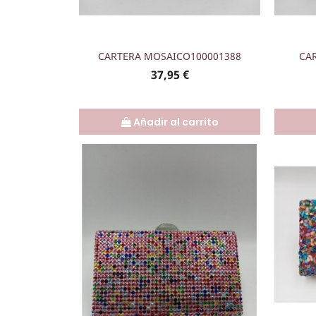
Vista rápida

CARTERA MOSAICO100001388
CA
Precio
37,95 €
Añadir al carrito