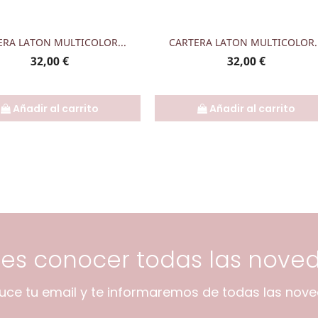
Vista rápida
Vista rápida


ERA LATON MULTICOLOR...
CARTERA LATON MULTICOLOR..
Precio
Precio
32,00 €
32,00 €
Añadir al carrito
Añadir al carrito
res conocer todas las nove
duce tu email y te informaremos de todas las nov