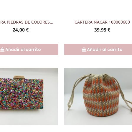
Vista rápida
Vista rápida


RA PIEDRAS DE COLORES...
CARTERA NACAR 100000600
Precio
Precio
24,00 €
39,95 €
Añadir al carrito
Añadir al carrito