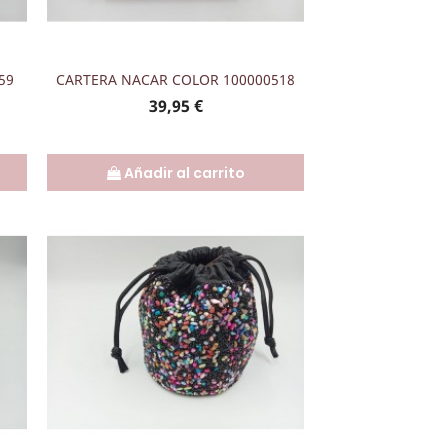
Vista rápida

59
CARTERA NACAR COLOR 100000518
Precio
39,95 €
Añadir al carrito