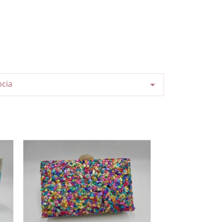
ncia
