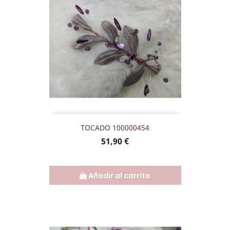
TOCADO 100000454
Precio
51,90 €
Añadir al carrito