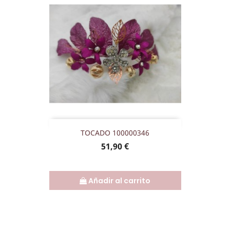
TOCADO 100000346
Precio
51,90 €
Añadir al carrito