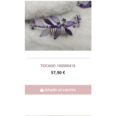
TOCADO 100000418
Precio
57,90 €
Añadir al carrito