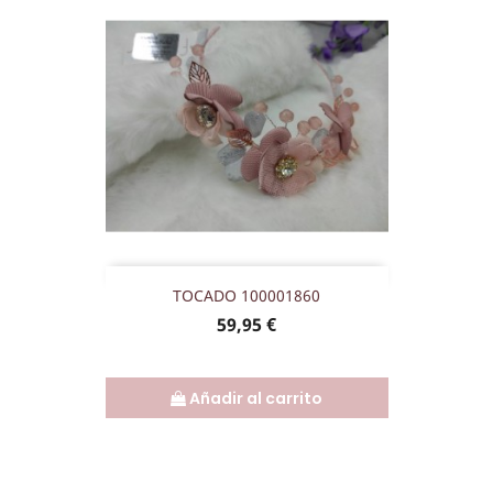
TOCADO 100001860
Precio
59,95 €
Añadir al carrito