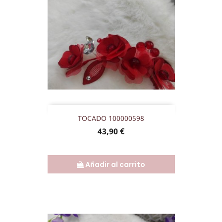
TOCADO 100000598
Precio
43,90 €
Añadir al carrito