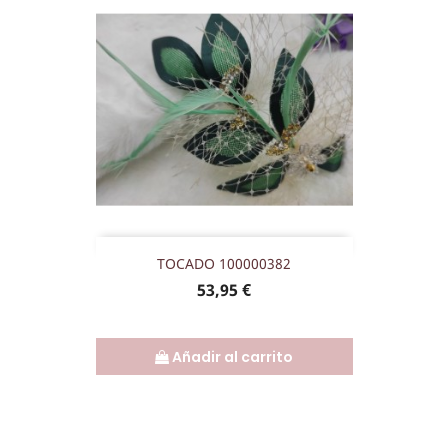
TOCADO 100000382
Precio
53,95 €
Añadir al carrito