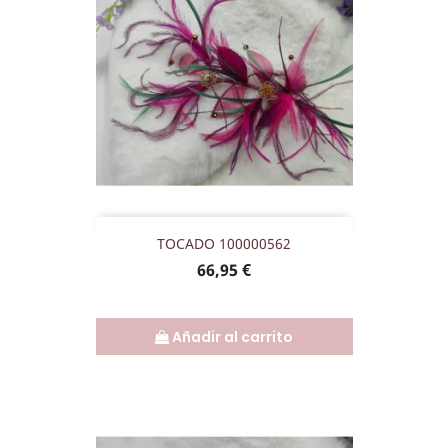
TOCADO 100000562
Precio
66,95 €
Añadir al carrito