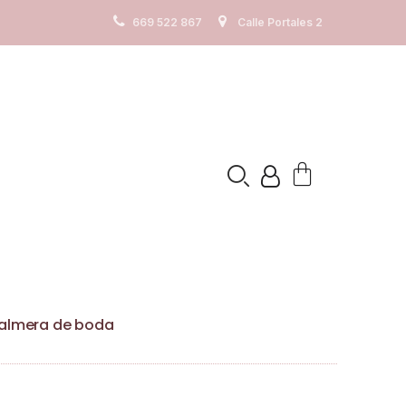
os. Ver
Politica de cookies
669 522 867
Calle Portales 2
Palmera de boda