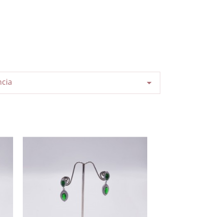
ncia
