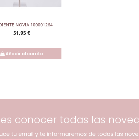
Vista rápida

DIENTE NOVIA 100001264
Precio
51,95 €
Añadir al carrito
res conocer todas las nove
duce tu email y te informaremos de todas las nov