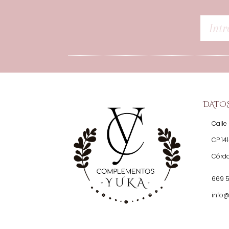
DATO
Calle 
CP 14
Córd
669 
info