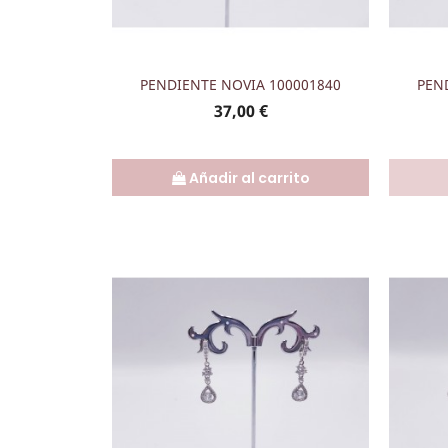
Vista rápida

PENDIENTE NOVIA 100001840
PEN
Precio
37,00 €
Añadir al carrito