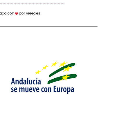
ñada con
por Areea.es