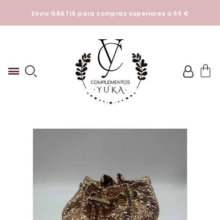
Esta tienda utiliza cookies y otras tecnologías para que
Envio GRATIS para compras superiores a 55 €
podamos mejorar su experiencia en nuestros sitios.
Ver
Politica de cookies