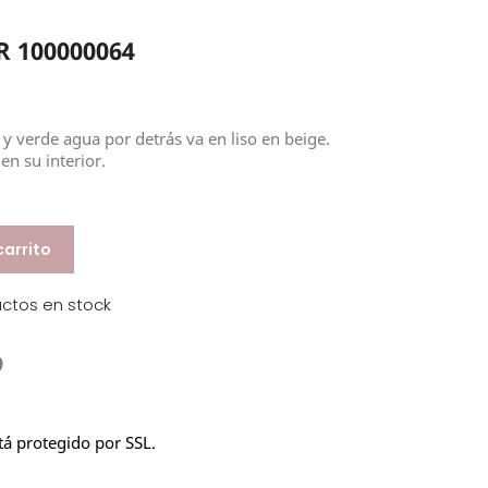
 100000064
 y verde agua por detrás va en liso en beige.
n su interior.
carrito
uctos en stock
stá protegido por SSL.