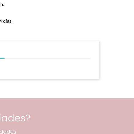
 h.
4 días.
dades?
edades