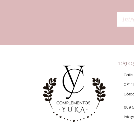
DATO
Calle 
CP 14
Córd
669 
info