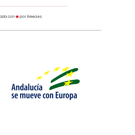
ñada con
por Areea.es