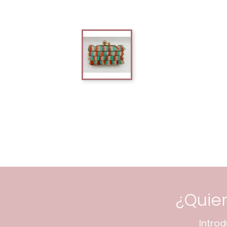
¿Quie
Intro