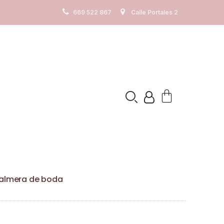
os. Ver
Politica de cookies
669 522 867
Calle Portales 2
Palmera de boda