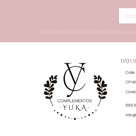
DATO
Calle 
CP 14
Córd
669 
info