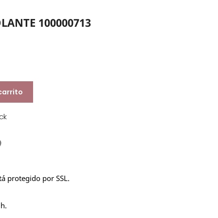
LANTE 100000713
carrito
ck
stá protegido por SSL.
 h.