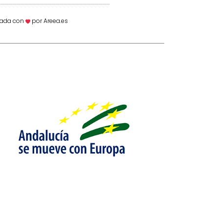
ñada con
por Areea.es