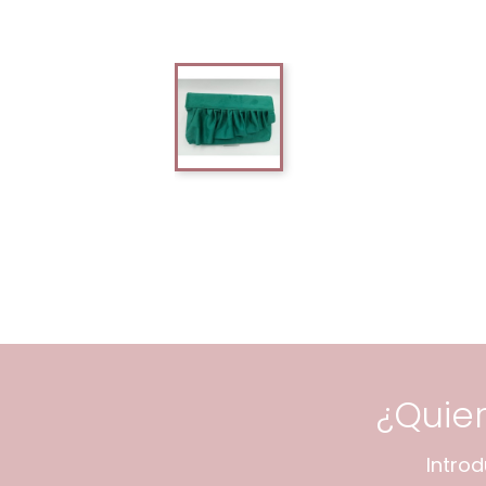
¿Quie
Intro