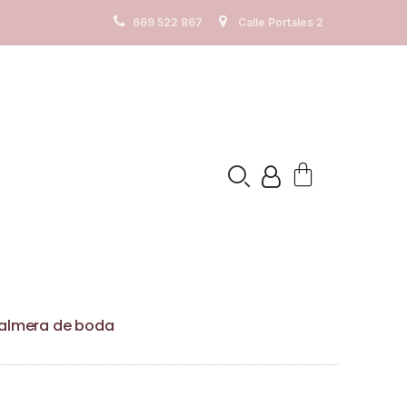
os. Ver
Politica de cookies
669 522 867
Calle Portales 2
Palmera de boda