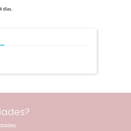
4 días.
dades?
edades